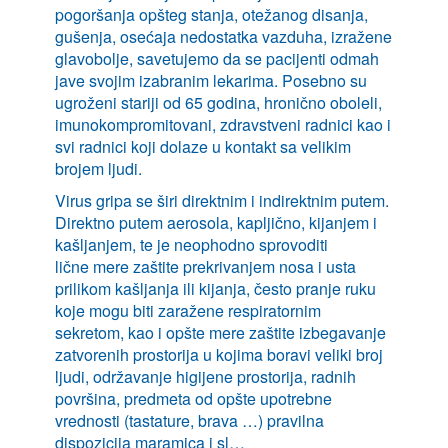
pogoršanja opšteg stanja, otežanog disanja,
gušenja, osećaja nedostatka vazduha, izražene
glavobolje, savetujemo da se pacijenti odmah
jave svojim izabranim lekarima. Posebno su
ugroženi stariji od 65 godina, hronično oboleli,
imunokompromitovani, zdravstveni radnici kao i
svi radnici koji dolaze u kontakt sa velikim
brojem ljudi.
Virus gripa se širi direktnim i indirektnim putem.
Direktno putem aerosola, kapljično, kijanjem i
kašljanjem, te je neophodno sprovoditi
lične mere zaštite prekrivanjem nosa i usta
prilikom kašljanja ili kijanja, često pranje ruku
koje mogu biti zaražene respiratornim
sekretom, kao i opšte mere zaštite izbegavanje
zatvorenih prostorija u kojima boravi veliki broj
ljudi, održavanje higijene prostorija, radnih
površina, predmeta od opšte upotrebne
vrednosti (tastature, brava …) pravilna
dispozicija maramica i sl…