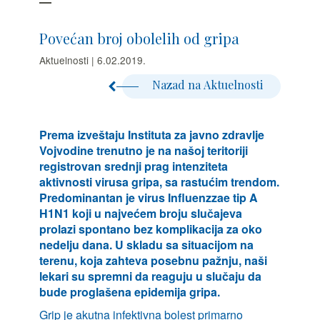
Povećan broj obolelih od gripa
Aktuelnosti | 6.02.2019.
Nazad na Aktuelnosti
Prema izveštaju Instituta za javno zdravlje
Vojvodine trenutno je na našoj teritoriji
registrovan srednji prag intenziteta
aktivnosti virusa gripa, sa rastućim trendom.
Predominantan je virus Influenzzae tip A
H1N1 koji u najvećem broju slučajeva
prolazi spontano bez komplikacija za oko
nedelju dana. U skladu sa situacijom na
terenu, koja zahteva posebnu pažnju, naši
lekari su spremni da reaguju u slučaju da
bude proglašena epidemija gripa.
Grip je akutna infektivna bolest primarno