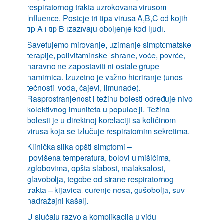
respiratornog trakta uzrokovana virusom
Influence. Postoje tri tipa virusa A,B,C od kojih
tip A i tip B izazivaju oboljenje kod ljudi.
Savetujemo mirovanje, uzimanje simptomatske
terapije, polivitaminske ishrane, voće, povrće,
naravno ne zapostaviti ni ostale grupe
namirnica. Izuzetno je važno hidriranje (unos
tečnosti, voda, čajevi, limunade).
Rasprostranjenost i težinu bolesti određuje nivo
kolektivnog imuniteta u populaciji. Težina
bolesti je u direktnoj korelaciji sa količinom
virusa koja se izlučuje respiratornim sekretima.
Klinička slika opšti simptomi –
povišena temperatura, bolovi u mišićima,
zglobovima, opšta slabost, malaksalost,
glavobolja, tegobe od strane respiratornog
trakta – kijavica, curenje nosa, gušobolja, suv
nadražajni kašalj.
U slučaju razvoja komplikacija u vidu