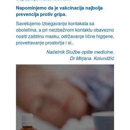
Napominjemo da je vakcinacija najbolja
prevencija protiv gripa.
Savetujemo izbegavanje kontakata sa
obolelima, a pri neizbežnom kontaktu obavezno
nositi zaštitnu masku, održavanje lične higijene,
provetravanje prostorija i sl..
Načelnik Službe opšte medicine,
Dr Mirjana Kolundžić