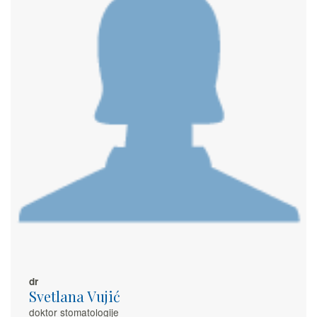
dr
Svetlana Vujić
doktor stomatologije