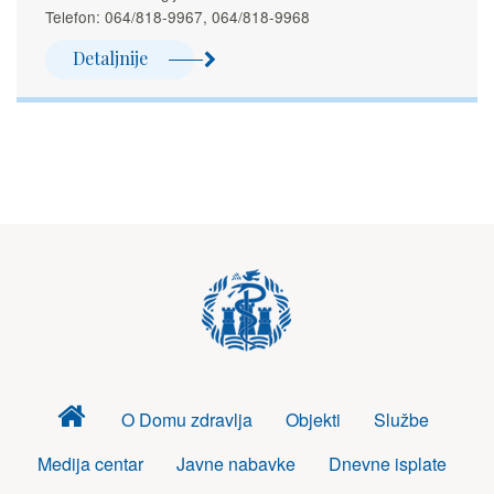
Telefon: 064/818-9967, 064/818-9968
Detaljnije
Dom
O Domu zdravlja
Objekti
Službe
zdravlja
Medija centar
Javne nabavke
Dnevne isplate