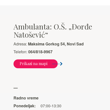
Ambulanta: O.Š. „Đorđe
Natošević“
Adresa:
Maksima Gorkog 54, Novi Sad
Telefon:
064/818-9967
Prikazi na mapi
Radno vreme
Ponedeljak:
07:00-13:30