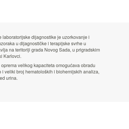
laboratorijske dijagnostike je uzorkovanje i
 uzoraka u dijagnostičke i terapijske svrhe u
lja na teritoriji grada Novog Sada, u prigradskim
i Karlovci.
a oprema velikog kapaciteta omogućava obradu
 i veliki broj hematoloških i biohemijskih analiza,
ed urina.