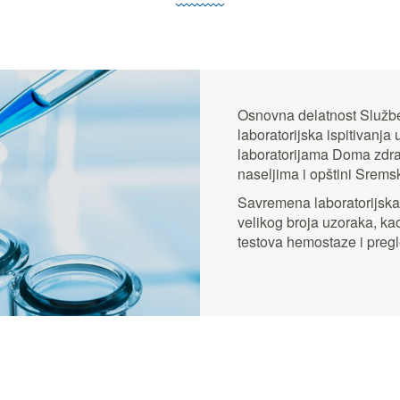
Osnovna delatnost Službe 
laboratorijska ispitivanja
laboratorijama Doma zdrav
naseljima i opštini Sremsk
Savremena laboratorijsk
velikog broja uzoraka, kao
testova hemostaze i pregl