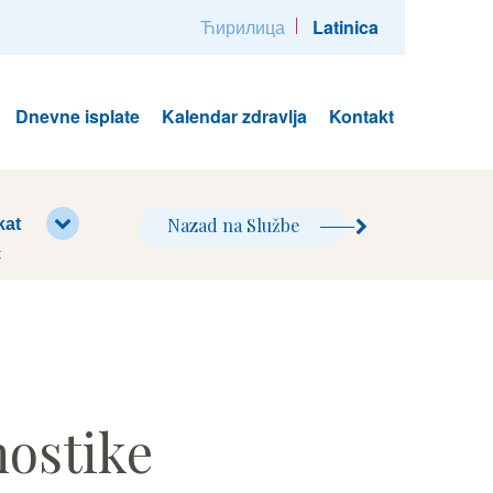
Ћирилица
Latinica
Dnevne isplate
Kalendar zdravlja
Kontakt
Nazad na Službe
kat
t
nostike