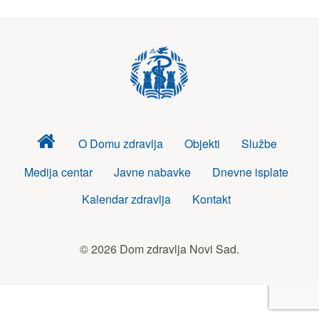
Dom
O Domu zdravlja
Objekti
Službe
zdravlja
Medija centar
Javne nabavke
Dnevne isplate
Kalendar zdravlja
Kontakt
© 2026 Dom zdravlja Novi Sad.