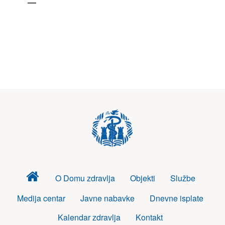
Dom
O Domu zdravlja
Objekti
Službe
zdravlja
Medija centar
Javne nabavke
Dnevne isplate
Kalendar zdravlja
Kontakt