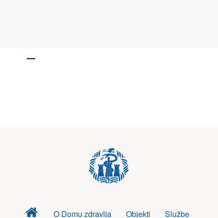
Dom
O Domu zdravlja
Objekti
Službe